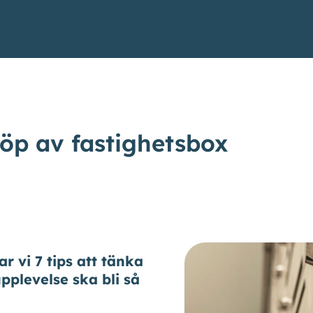
 köp av fastighetsbox
Produkter
Kundcase
ar vi 7 tips att tänka
pplevelse ska bli så
Om oss