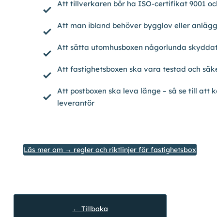
Att tillverkaren bör ha ISO-certifikat 9001 o
Att man ibland behöver bygglov eller anlägg
Att sätta utomhusboxen någorlunda skyddat
Att fastighetsboxen ska vara testad och säk
Att postboxen ska leva länge – så se till att
leverantör
Läs mer om →
regler och riktlinjer för fastighetsbox
← Tillbaka