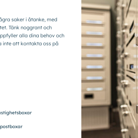
Kontakta oss
några saker i åtanke, med
lutet. Tänk noggrant och
uppfyller alla dina behov och
Shop
a inte att kontakta oss på
astighetsboxar
 postboxar