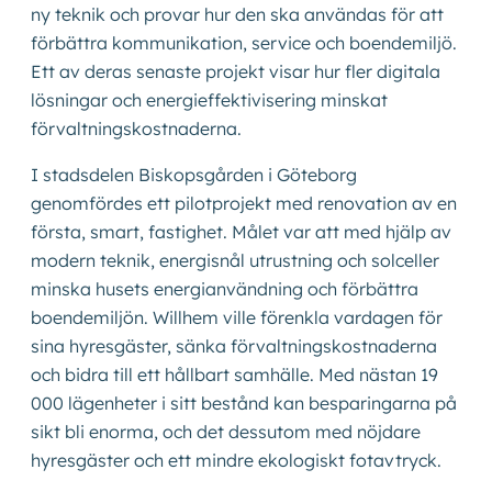
ny teknik och provar hur den ska användas för att
förbättra kommunikation, service och boendemiljö.
Kontakta oss
Ett av deras senaste projekt visar hur fler digitala
lösningar och energieffektivisering minskat
förvaltningskostnaderna.
Shop
I stadsdelen Biskopsgården i Göteborg
genomfördes ett pilotprojekt med renovation av en
första, smart, fastighet. Målet var att med hjälp av
modern teknik, energisnål utrustning och solceller
minska husets energianvändning och förbättra
boendemiljön. Willhem ville förenkla vardagen för
sina hyresgäster, sänka förvaltningskostnaderna
och bidra till ett hållbart samhälle. Med nästan 19
000 lägenheter i sitt bestånd kan besparingarna på
sikt bli enorma, och det dessutom med nöjdare
hyresgäster och ett mindre ekologiskt fotavtryck.